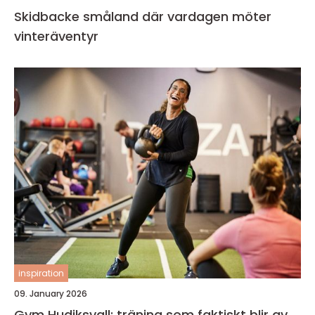
Skidbacke småland där vardagen möter
vinteräventyr
inspiration
09. January 2026
Gym Hudiksvall: träning som faktiskt blir av