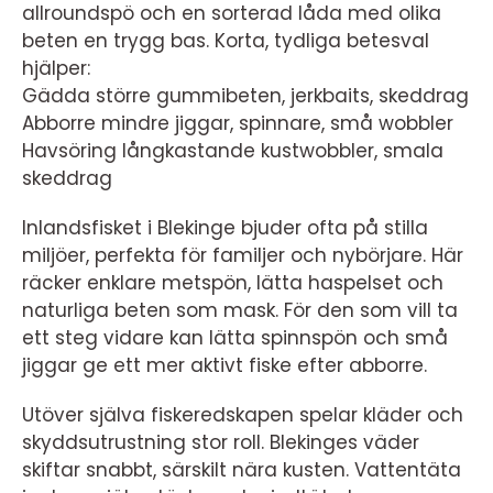
allroundspö och en sorterad låda med olika
beten en trygg bas. Korta, tydliga betesval
hjälper:
Gädda större gummibeten, jerkbaits, skeddrag
Abborre mindre jiggar, spinnare, små wobbler
Havsöring långkastande kustwobbler, smala
skeddrag
Inlandsfisket i Blekinge bjuder ofta på stilla
miljöer, perfekta för familjer och nybörjare. Här
räcker enklare metspön, lätta haspelset och
naturliga beten som mask. För den som vill ta
ett steg vidare kan lätta spinnspön och små
jiggar ge ett mer aktivt fiske efter abborre.
Utöver själva fiskeredskapen spelar kläder och
skyddsutrustning stor roll. Blekinges väder
skiftar snabbt, särskilt nära kusten. Vattentäta