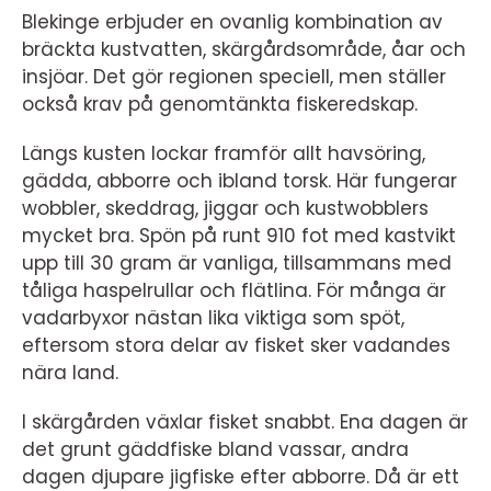
Blekinge erbjuder en ovanlig kombination av
bräckta kustvatten, skärgårdsområde, åar och
insjöar. Det gör regionen speciell, men ställer
också krav på genomtänkta fiskeredskap.
Längs kusten lockar framför allt havsöring,
gädda, abborre och ibland torsk. Här fungerar
wobbler, skeddrag, jiggar och kustwobblers
mycket bra. Spön på runt 910 fot med kastvikt
upp till 30 gram är vanliga, tillsammans med
tåliga haspelrullar och flätlina. För många är
vadarbyxor nästan lika viktiga som spöt,
eftersom stora delar av fisket sker vadandes
nära land.
I skärgården växlar fisket snabbt. Ena dagen är
det grunt gäddfiske bland vassar, andra
dagen djupare jigfiske efter abborre. Då är ett