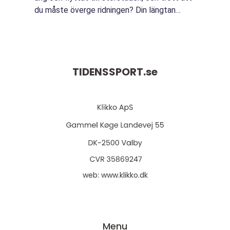
du måste överge ridningen? Din längtan
efter att sitta på hästryggen finns d&au...
TIDENSSPORT.
se
web:
www.klikko.dk
Menu