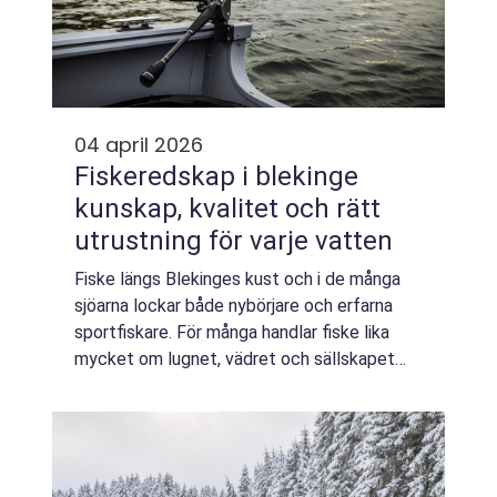
04 april 2026
Fiskeredskap i blekinge
kunskap, kvalitet och rätt
utrustning för varje vatten
Fiske längs Blekinges kust och i de många
sjöarna lockar både nybörjare och erfarna
sportfiskare. För många handlar fiske lika
mycket om lugnet, vädret och sällskapet
som om nappet. Men upplevelsen blir bättre
med genomtänkta fiskeredskap Blekinge
an...