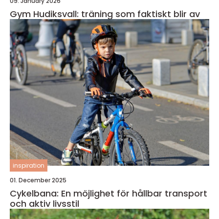
09. January 2026
Gym Hudiksvall: träning som faktiskt blir av
inspiration
01. December 2025
Cykelbana: En möjlighet för hållbar transport
och aktiv livsstil