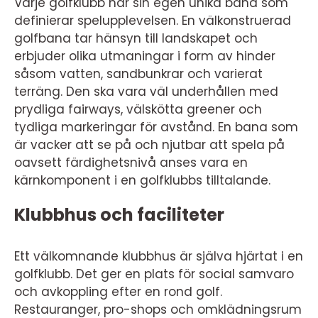
Varje golfklubb har sin egen unika bana som
definierar spelupplevelsen. En välkonstruerad
golfbana tar hänsyn till landskapet och
erbjuder olika utmaningar i form av hinder
såsom vatten, sandbunkrar och varierat
terräng. Den ska vara väl underhållen med
prydliga fairways, välskötta greener och
tydliga markeringar för avstånd. En bana som
är vacker att se på och njutbar att spela på
oavsett färdighetsnivå anses vara en
kärnkomponent i en golfklubbs tilltalande.
Klubbhus och faciliteter
Ett välkomnande klubbhus är själva hjärtat i en
golfklubb. Det ger en plats för social samvaro
och avkoppling efter en rond golf.
Restauranger, pro-shops och omklädningsrum