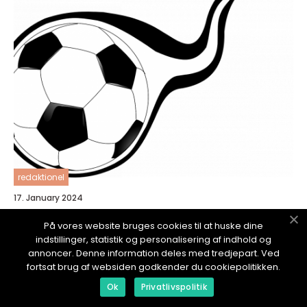
redaktionel
17. January 2024
Fotboll Historia: En Omfattande Översikt av
På vores website bruges cookies til at huske dine
Sportens Utveckling
indstillinger, statistik og personalisering af indhold og
annoncer. Denne information deles med tredjepart. Ved
fortsat brug af websiden godkender du cookiepolitikken.
Ok
Privatlivspolitik