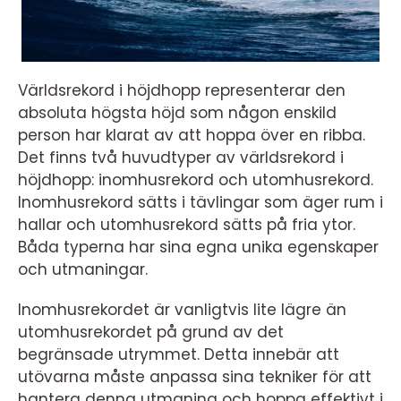
Världsrekord i höjdhopp representerar den
absoluta högsta höjd som någon enskild
person har klarat av att hoppa över en ribba.
Det finns två huvudtyper av världsrekord i
höjdhopp: inomhusrekord och utomhusrekord.
Inomhusrekord sätts i tävlingar som äger rum i
hallar och utomhusrekord sätts på fria ytor.
Båda typerna har sina egna unika egenskaper
och utmaningar.
Inomhusrekordet är vanligtvis lite lägre än
utomhusrekordet på grund av det
begränsade utrymmet. Detta innebär att
utövarna måste anpassa sina tekniker för att
hantera denna utmaning och hoppa effektivt i