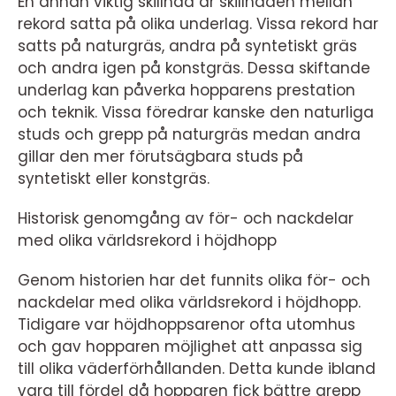
En annan viktig skillnad är skillnaden mellan
rekord satta på olika underlag. Vissa rekord har
satts på naturgräs, andra på syntetiskt gräs
och andra igen på konstgräs. Dessa skiftande
underlag kan påverka hopparens prestation
och teknik. Vissa föredrar kanske den naturliga
studs och grepp på naturgräs medan andra
gillar den mer förutsägbara studs på
syntetiskt eller konstgräs.
Historisk genomgång av för- och nackdelar
med olika världsrekord i höjdhopp
Genom historien har det funnits olika för- och
nackdelar med olika världsrekord i höjdhopp.
Tidigare var höjdhoppsarenor ofta utomhus
och gav hopparen möjlighet att anpassa sig
till olika väderförhållanden. Detta kunde ibland
vara till fördel då hopparen fick bättre grepp