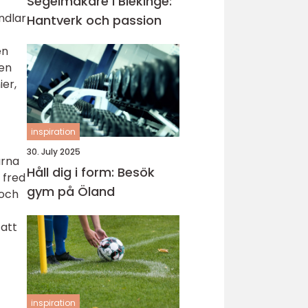
Segelmakare i Blekinge:
ndlar
Hantverk och passion
en
 en
er,
inspiration
30. July 2025
arna
Håll dig i form: Besök
 fred
gym på Öland
 och
 att
inspiration