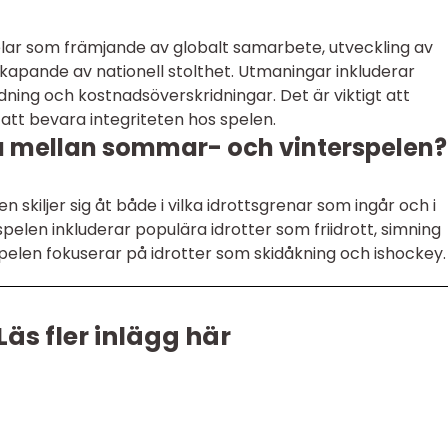
lar som främjande av globalt samarbete, utveckling av
skapande av nationell stolthet. Utmaningar inkluderar
dning och kostnadsöverskridningar. Det är viktigt att
att bevara integriteten hos spelen.
a mellan sommar- och vinterspelen?
skiljer sig åt både i vilka idrottsgrenar som ingår och i
elen inkluderar populära idrotter som friidrott, simning
elen fokuserar på idrotter som skidåkning och ishockey.
Läs fler inlägg här