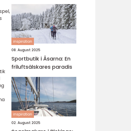
spel,
s
inspiration
08. August 2025
n
Sportbutik i Åsarna: En
friluftsälskares paradis
tik
d
ng
na
inspiration
02. August 2025