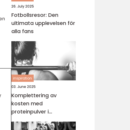
26. July 2025
Fotbollsresor: Den
den
ultimata upplevelsen för
alla fans
inspiration
03. June 2025
Komplettering av
r
kosten med
proteinpulver i
Göteborg