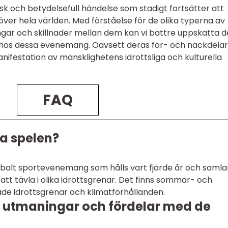
sk och betydelsefull händelse som stadigt fortsätter att
ver hela världen. Med förståelse för de olika typerna av
ngar och skillnader mellan dem kan vi bättre uppskatta 
n hos dessa evenemang. Oavsett deras för- och nackdelar
nifestation av mänsklighetens idrottsliga och kulturella
FAQ
a spelen?
obalt sportevenemang som hålls vart fjärde år och samla
 att tävla i olika idrottsgrenar. Det finns sommar- och
 både idrottsgrenar och klimatförhållanden.
e utmaningar och fördelar med de