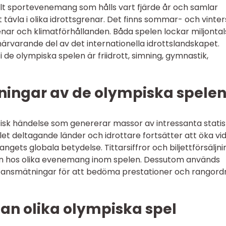
lt sportevenemang som hålls vart fjärde år och samlar
t tävla i olika idrottsgrenar. Det finns sommar- och vinter
grenar och klimatförhållanden. Båda spelen lockar miljontal
 närvarande del av det internationella idrottslandskapet.
 de olympiska spelen är friidrott, simning, gymnastik,
ningar av de olympiska spele
isk händelse som genererar massor av intressanta statis
et deltagande länder och idrottare fortsätter att öka vi
angets globala betydelse. Tittarsiffror och biljettförsäljni
ten hos olika evenemang inom spelen. Dessutom används
stansmätningar för att bedöma prestationer och rangord
an olika olympiska spel