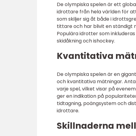
De olympiska spelen är ett globa
idrottare från hela världen för at
som skiljer sig åt både i idrotts
tittare och har blivit en ständigt
Populära idrotter som inkluderas i
skidåkning och ishockey.
Kvantitativa mät
De olympiska spelen är en gigant
och kvantitativa mätningar. Antal
varje spel, vilket visar på evenem
ger en indikation på popularite
tidtagning, poängsystem och di
idrottare.
Skillnaderna mell