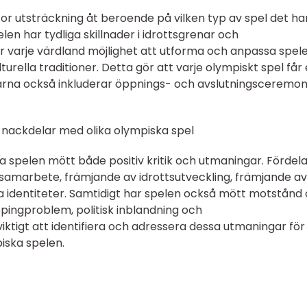
 stor utsträckning åt beroende på vilken typ av spel det ha
n har tydliga skillnader i idrottsgrenar och
r varje värdland möjlighet att utforma och anpassa spel
turella traditioner. Detta gör att varje olympiskt spel får
arna också inkluderar öppnings- och avslutningsceremoni
 nackdelar med olika olympiska spel
 spelen mött både positiv kritik och utmaningar. Fördel
 samarbete, främjande av idrottsutveckling, främjande av
a identiteter. Samtidigt har spelen också mött motstånd
pingproblem, politisk inblandning och
iktigt att identifiera och adressera dessa utmaningar för
iska spelen.