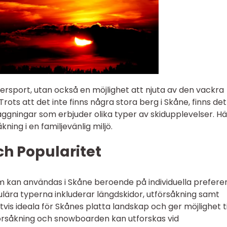
ntersport, utan också en möjlighet att njuta av den vackra
ots att det inte finns några stora berg i Skåne, finns det
ggningar som erbjuder olika typer av skidupplevelser. Hä
ning i en familjevänlig miljö.
ch Popularitet
som kan användas i Skåne beroende på individuella prefere
lära typerna inkluderar längdskidor, utförsåkning samt
vis ideala för Skånes platta landskap och ger möjlighet ti
örsåkning och snowboarden kan utforskas vid