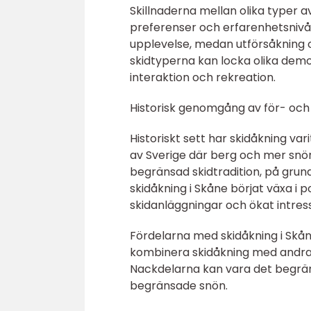
Skillnaderna mellan olika typer 
preferenser och erfarenhetsnivå
upplevelse, medan utförsåkning 
skidtyperna kan locka olika demog
interaktion och rekreation.
Historisk genomgång av för- och 
Historiskt sett har skidåkning var
av Sverige där berg och mer snör
begränsad skidtradition, på grund
skidåkning i Skåne börjat växa i 
skidanläggningar och ökat intres
Fördelarna med skidåkning i Skån
kombinera skidåkning med andra ak
Nackdelarna kan vara det begrä
begränsade snön.