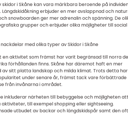
av skidor i Skåne kan vara märkbara beroende på individe
. Längdskidåkning erbjuder en mer avslappnad och natu
och snowboarden ger mer adrenalin och spänning. De oli
rafiska grupper och erbjuder olika möjligheter till social
nackdelar med olika typer av Skidor i Skåne
it en aktivitet som främst har varit begränsad till norra de
ika förhållanden finns. Skåne har däremot haft en mer
 av sitt platta landskap och milda klimat. Trots detta har
popularitet under senare år, främst tack vare förbättrade
se från invånarna i området.
e inkluderar närheten till bebyggelse och möjligheten at
tiviteter, till exempel shopping eller sightseeing.
nsade utbudet av backar och längdskidspår samt den of