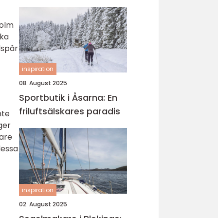
holm
åka
dspår
inspiration
08. August 2025
Sportbutik i Åsarna: En
friluftsälskares paradis
nte
ger
kare
dessa
inspiration
02. August 2025