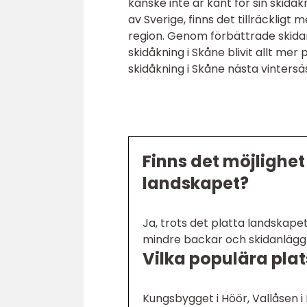
kanske inte är känt för sin skid
av Sverige, finns det tillräckligt
region. Genom förbättrade skidan
skidåkning i Skåne blivit allt me
skidåkning i Skåne nästa vinters
Finns det möjlighet 
landskapet?
Ja, trots det platta landskapet 
mindre backar och skidanläggn
Vilka populära pla
Kungsbygget i Höör, Vallåsen 