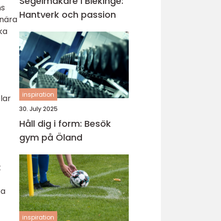
Segelmakare i Blekinge:
ns
Hantverk och passion
rnära
ka
inspiration
lar
30. July 2025
Håll dig i form: Besök
gym på Öland
t
ta
inspiration