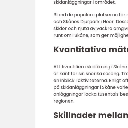
skidanläggningar i området.
Bland de populära platserna för s
och Skånes Djurpark i Höör. Dess
skidor och njuta av vackra omgiv
runt om i Skåne, som ger möjlighet
Kvantitativa mät
Att kvantifiera skidåkning i Skå
är känt för sin snörika säsong. Tr
en inblick i aktiviteterna. Enlig
på skidanläggningar i Skåne vari
anläggningar locka tusentals besök
regionen.
Skillnader mellan