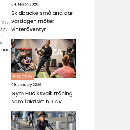
04. March 2026
Skidbacke småland där
vardagen möter
 att
 det
vinteräventyr
 I
av
 när
inspiration
09. January 2026
Gym Hudiksvall: träning
som faktiskt blir av