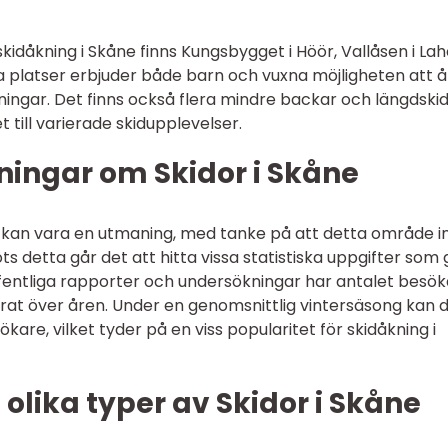
kidåkning i Skåne finns Kungsbygget i Höör, Vallåsen i La
a platser erbjuder både barn och vuxna möjligheten att 
ningar. Det finns också flera mindre backar och längdski
 till varierade skidupplevelser.
ningar om Skidor i Skåne
ne kan vara en utmaning, med tanke på att detta område i
ots detta går det att hitta vissa statistiska uppgifter som 
t offentliga rapporter och undersökningar har antalet besö
erat över åren. Under en genomsnittlig vintersäsong kan 
are, vilket tyder på en viss popularitet för skidåkning i
 olika typer av Skidor i Skåne