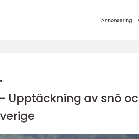
Annonsering
en
e - Upptäckning av snö o
Sverige