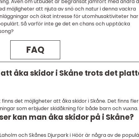
åkning. Även om utbudet är begränsat jämfört med andra d
 med möjligheter att njuta av snö och natur i denna vackra
läggningar och ökat intresse för utomhusaktiviteter har
r populärt. Så varför inte ge det en chans och upptäcka
äsong?
FAQ
att åka skidor i Skåne trots det plat
finns det möjligheter att åka skidor i Skåne. Det finns fle
ingar som erbjuder skidåkning för både barn och vuxna.
tser kan man åka skidor på i Skåne?
i Laholm och Skånes Djurpark i Höör är några av de popul