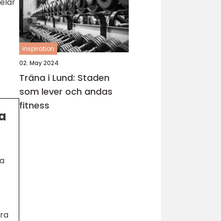
elar
inspiration
02. May 2024
Träna i Lund: Staden
som lever och andas
fitness
ta
ra
ära