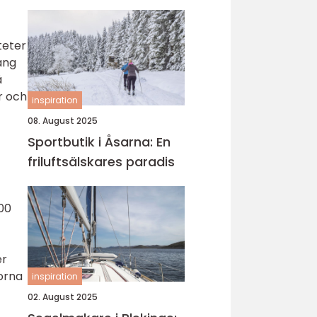
teter
ang
å
r och
inspiration
08. August 2025
Sportbutik i Åsarna: En
friluftsälskares paradis
00
er
norna
inspiration
02. August 2025