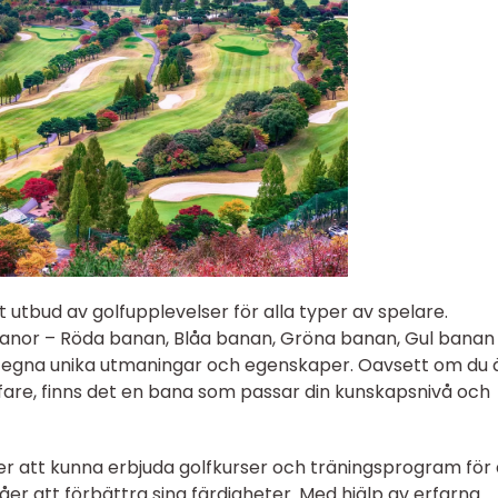
utbud av golfupplevelser för alla typer av spelare.
banor – Röda banan, Blåa banan, Gröna banan, Gul banan
na egna unika utmaningar och egenskaper. Oavsett om du 
fare, finns det en bana som passar din kunskapsnivå och
r att kunna erbjuda golfkurser och träningsprogram för 
ivåer att förbättra sina färdigheter. Med hjälp av erfarna