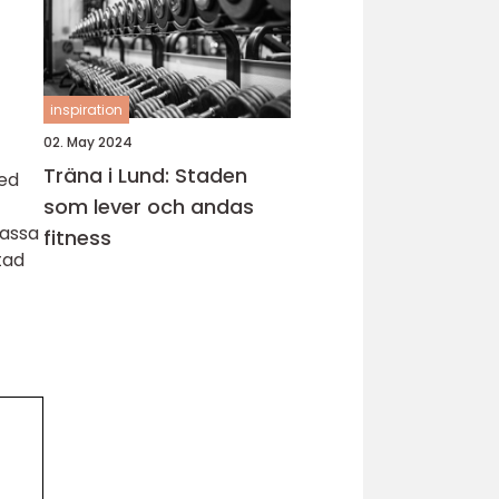
inspiration
02. May 2024
Träna i Lund: Staden
Med
som lever och andas
passa
fitness
tad