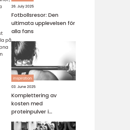
a
26. July 2025
Fotbollsresor: Den
ultimata upplevelsen för
alla fans
st
la på
ppna
an
inspiration
03. June 2025
Komplettering av
kosten med
proteinpulver i
Göteborg