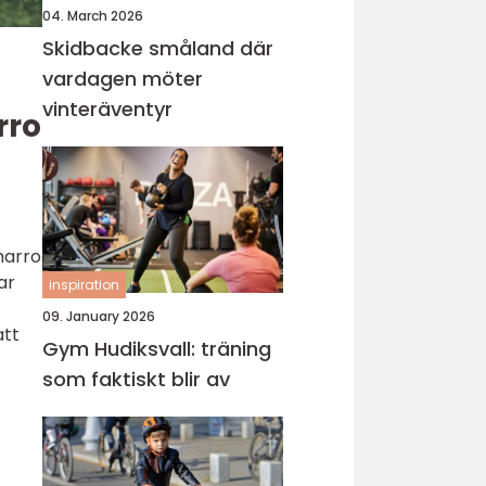
04. March 2026
Skidbacke småland där
vardagen möter
vinteräventyr
rro
marro
ar
inspiration
09. January 2026
att
Gym Hudiksvall: träning
som faktiskt blir av