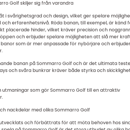
ro Golf skiljer sig från varandra
t i svårighetsgrad och design, vilket ger spelare möjlighe
l och erfarenhetsnivå. Röda banan, till exempel, är känd f
kt placerade hinder, vilket kräver precision och noggran
öppen och erbjuder spelare möjligheten att slå mer kraft
å banor som är mer anpassade för nybörjare och erbjude
r.
ande banan på Sommarro Golf och är det ultimata teste
ways och svåra bunkrar kräver både styrka och skicklighet
 utmaningar som gör Sommarro Golf till en attraktiv
r.
och nackdelar med olika Sommarro Golf
vecklats och förbättrats för att möta behoven hos sin
t spela på Sommarro Golf är det stora utbudet av olika b