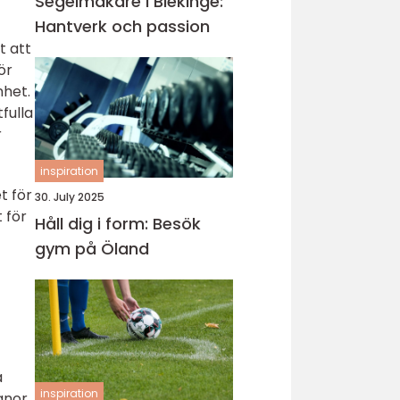
Segelmakare i Blekinge:
Hantverk och passion
t att
ör
nhet.
fulla
r
inspiration
t för
30. July 2025
 för
Håll dig i form: Besök
gym på Öland
a
inspiration
anor,