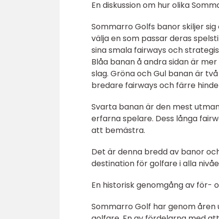
En diskussion om hur olika Sommar
Sommarro Golfs banor skiljer sig å
välja en som passar deras spelsti
sina smala fairways och strategis
Blåa banan å andra sidan är mer 
slag. Gröna och Gul banan är tv
bredare fairways och färre hinde
Svarta banan är den mest utman
erfarna spelare. Dess långa fair
att bemästra.
Det är denna bredd av banor och
destination för golfare i alla nivåe
En historisk genomgång av för- 
Sommarro Golf har genom åren ut
golfare. En av fördelarna med at