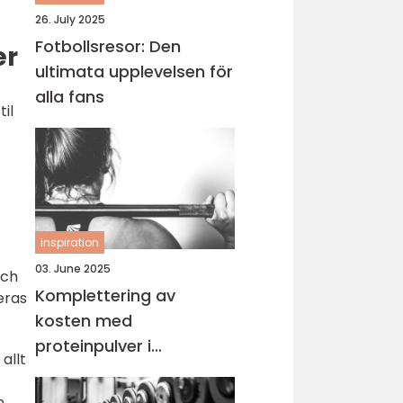
26. July 2025
Fotbollsresor: Den
er
ultimata upplevelsen för
alla fans
til
inspiration
03. June 2025
och
Komplettering av
eras
kosten med
proteinpulver i
allt
Göteborg
h