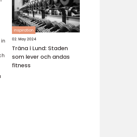
inspiration
02. May 2024
 in
Träna i Lund: Staden
ch
som lever och andas
fitness
å