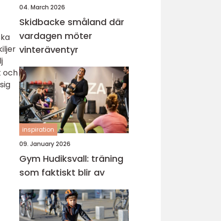
04. March 2026
Skidbacke småland där
vardagen möter
ska
ljer
vinteräventyr
j
t och
sig
inspiration
09. January 2026
Gym Hudiksvall: träning
som faktiskt blir av