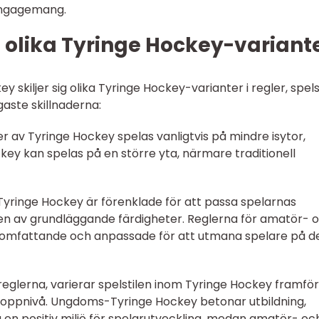
 engagemang.
 olika Tyringe Hockey-variant
ckey skiljer sig olika Tyringe Hockey-varianter i regler, spels
gaste skillnaderna:
av Tyringe Hockey spelas vanligtvis på mindre isytor,
y kan spelas på en större yta, närmare traditionell
Tyringe Hockey är förenklade för att passa spelarnas
gen av grundläggande färdigheter. Reglerna för amatör- 
 omfattande och anpassade för att utmana spelare på d
reglerna, varierar spelstilen inom Tyringe Hockey framför 
oppnivå. Ungdoms-Tyringe Hockey betonar utbildning,
 en positiv miljö för spelarutveckling, medan amatör- oc