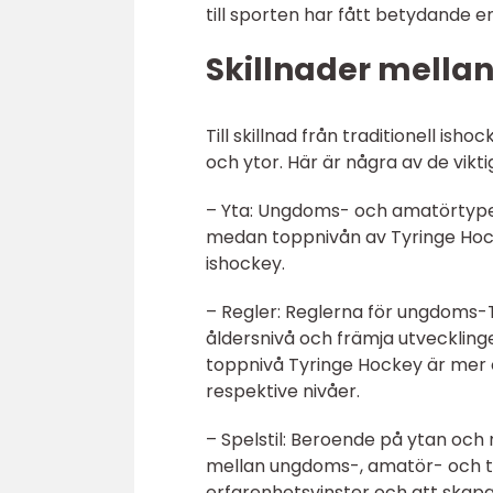
till sporten har fått betydande
Skillnader mellan
Till skillnad från traditionell isho
och ytor. Här är några av de vikti
– Yta: Ungdoms- och amatörtyper 
medan toppnivån av Tyringe Hocke
ishockey.
– Regler: Reglerna för ungdoms-
åldersnivå och främja utvecklin
toppnivå Tyringe Hockey är mer
respektive nivåer.
– Spelstil: Beroende på ytan och 
mellan ungdoms-, amatör- och t
erfarenhetsvinster och att skapa