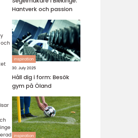
Segelmakare i Blekinge:
Hantverk och passion
ey
a och
inspiration
ket
30. July 2025
Håll dig i form: Besök
gym på Öland
isar
och
ringe
kerad
inspiration