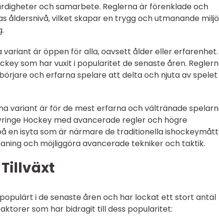
färdigheter och samarbete. Reglerna är förenklade och
s åldersnivå, vilket skapar en trygg och utmanande miljö
g.
ariant är öppen för alla, oavsett ålder eller erfarenhet.
ckey som har vuxit i popularitet de senaste åren. Reglern
börjare och erfarna spelare att delta och njuta av spelet
a variant är för de mest erfarna och vältränade spelarn
Tyringe Hockey med avancerade regler och högre
på en isyta som är närmare de traditionella ishockeymåt
maning och möjliggöra avancerade tekniker och taktik.
 Tillväxt
 populärt i de senaste åren och har lockat ett stort antal
faktorer som har bidragit till dess popularitet: