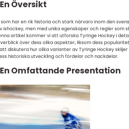
En Översikt
 som har en rik historia och stark närvaro inom den sven
v ishockey, men med unika egenskaper och regler som ski
denna artikel kommer vi att utforska Tyringe Hockey i detal
rblick över dess olika aspekter, liksom dess popularite
 diskutera hur olika varianter av Tyringe Hockey skiljer 
dess historiska utveckling och fördelar och nackdelar.
 En Omfattande Presentation