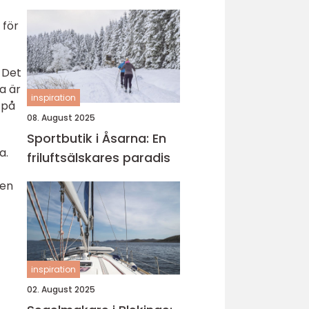
 för
 Det
a är
inspiration
 på
08. August 2025
Sportbutik i Åsarna: En
a.
friluftsälskares paradis
ten
inspiration
02. August 2025