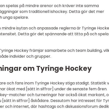
 kan spelas på mindre arenor och kräver inte samma
läggningar som traditionell ishockey. Detta gör det mer
h unga spelare.
 mindre isytan och anpassade reglerna är Tyringe Hock
ntensitet. Detta gör det spännande att titta på och spel
Tyringe Hockey främjar samarbete och team building, vil
r både individer och grupper.
ningar om Tyringe Hockey
e och fans inom Tyringe Hockey stiga stadigt. Statistik v
har ökat med [sätt in siffror] under de senaste fem åren.
ckey-matcher och turneringar har också ökat markant, 
[sätt in siffror] åskådare. Dessutom har intresset för Ty
edier och internet, där hashtags och diskussionsforum dedi